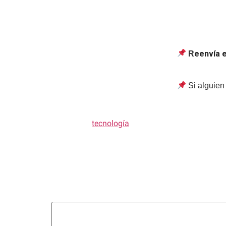
eenvía e
R
Si alguien 
Etiquetado
tecnología
Deja una respue
Tu dirección de correo electrónico no será public
Comentario
*