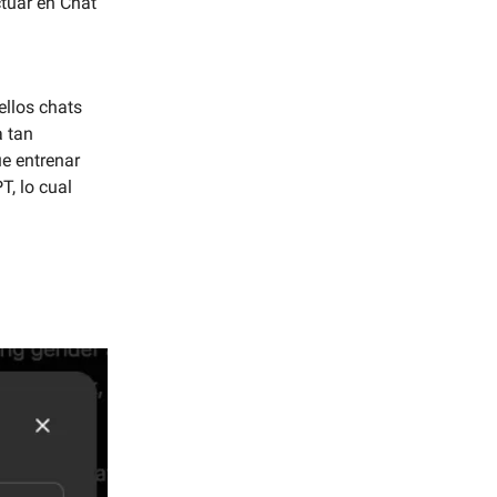
tuar en Chat
ellos chats
a tan
ue entrenar
T, lo cual