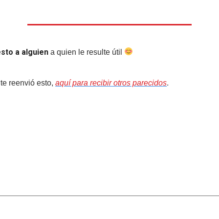
sto a alguien
a quien le resulte útil
te reenvió esto,
aquí para recibir otros parecidos
.
sta
ada.
Los campos obligatorios están marcados con
*