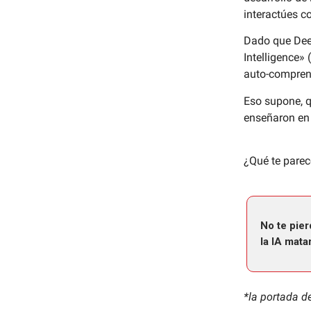
interactúes c
Dado que Deep
Intelligence» 
auto-compren
Eso supone, q
enseñaron en
¿Qué te parec
No te pier
la IA mata
*la portada d