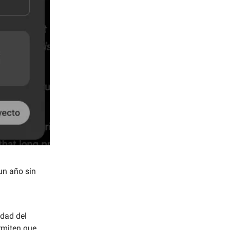
un año sin
idad del
rmiten que