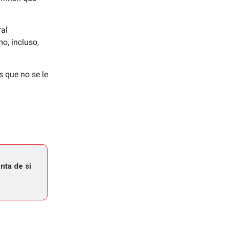
ral
mo, incluso,
 que no se le
nta de si