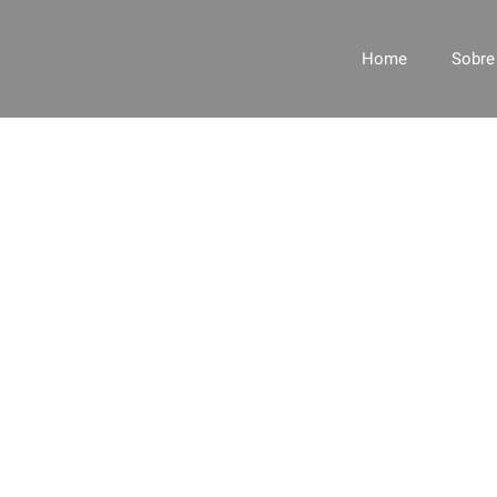
na IA
Home
Sobre
lviendo
lemas