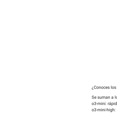
compl
apre
¿Conoces los
Se suman a lo
o3-mini: ráp
o3-mini-high: