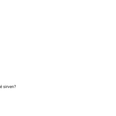
in
tes?
é sirven?