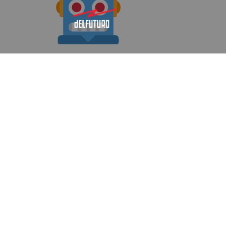
¿U
reso
prob